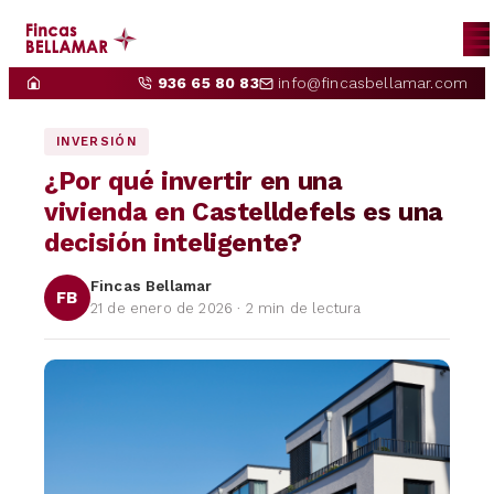
936 65 80 83
info@fincasbellamar.com
INICIO
NOSOTROS
INVERSIÓN
¿Por qué invertir en una
COMPRAR
vivienda en Castelldefels es una
decisión inteligente?
ALQUILAR
PROPIETARIOS
Fincas Bellamar
FB
21 de enero de 2026 · 2 min de lectura
CONTACTO
NOTICIAS
ES