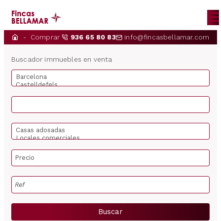
Comprar
936 65 80 83
info@fincasbellamar.com
INICIO
Buscador immuebles en venta
NOSOTROS
COMPRAR
ALQUILAR
PROPIETARIOS
CONTACTO
NOTICIAS
Buscar
ES