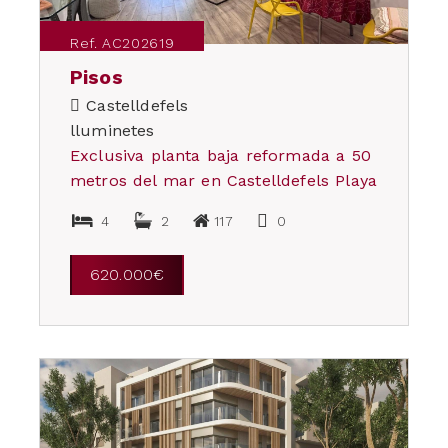
Ref. AC202619
Pisos
Castelldefels
lluminetes
Exclusiva planta baja reformada a 50
metros del mar en Castelldefels Playa
4
2
117
0
620.000€