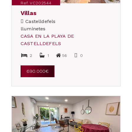
Ref. VC202544
Villas
Castelldefels
lluminetes
CASA EN LA PLAYA DE
CASTELLDEFELS
2
1
56
0
690.000€