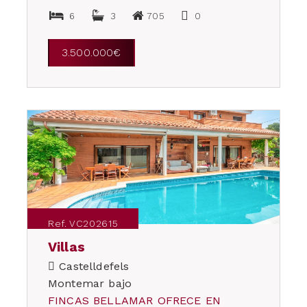
6
3
705
0
3.500.000€
Ref. VC202615
Villas
Castelldefels
Montemar bajo
FINCAS BELLAMAR OFRECE EN