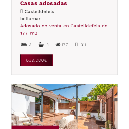
Casas adosadas
Castelldefels
bellamar
Adosado en venta en Castelldefels de
177 m2
3
3
177
311
839.000€