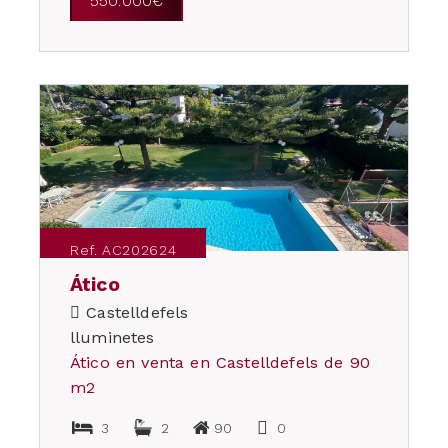
550.000€
Ref. AC202624
Ático
Castelldefels
lluminetes
Ático en venta en Castelldefels de 90
m2
3
2
90
0