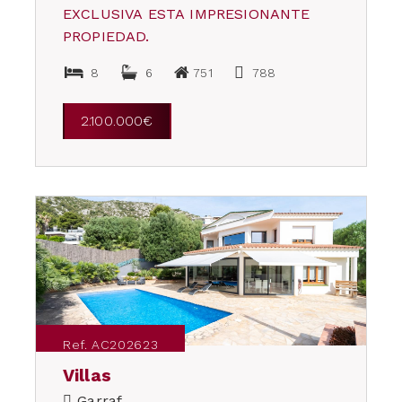
EXCLUSIVA ESTA IMPRESIONANTE
PROPIEDAD.
8
6
751
788
2.100.000€
Ref. AC202623
Villas
Garraf