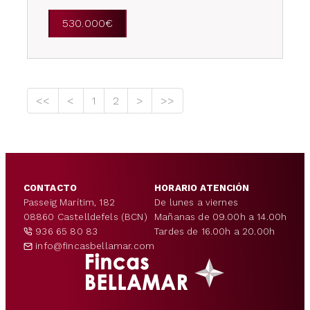
530.000€
<<
<
1
2
>
>>
CONTACTO
HORARIO ATENCIÓN
Passeig Marítim, 182
De lunes a viernes
08860 Castelldefels (BCN)
Mañanas de 09.00h a 14.00h
936 65 80 83
Tardes de 16.00h a 20.00h
info@fincasbellamar.com