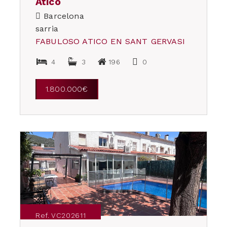
Ático
Barcelona
sarria
FABULOSO ATICO EN SANT GERVASI
4
3
196
0
1.800.000€
Ref. VC202611