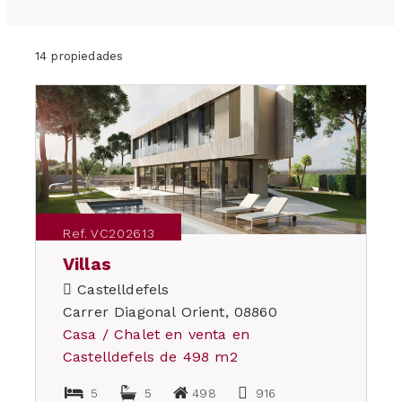
14 propiedades
Ref. VC202613
Villas
Castelldefels
Carrer Diagonal Orient, 08860
Casa / Chalet en venta en
Castelldefels de 498 m2
5
5
498
916