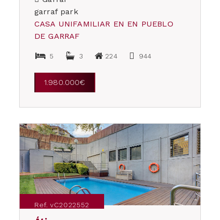
garraf park
CASA UNIFAMILIAR EN EN PUEBLO
DE GARRAF
5
3
224
944
1.980.000€
Ref. vC2022552