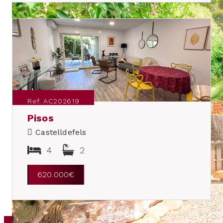
Ref. AC202619
Pisos
Castelldefels
4
2
620.000€