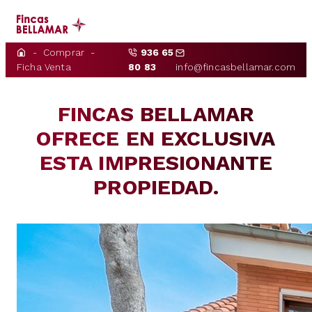
Comprar
936 65
INICIO
Ficha Venta
80 83
info@fincasbellamar.com
NOSOTROS
FINCAS BELLAMAR
COMPRAR
OFRECE EN EXCLUSIVA
ALQUILAR
ESTA IMPRESIONANTE
PROPIEDAD.
PROPIETARIOS
CONTACTO
NOTICIAS
ES