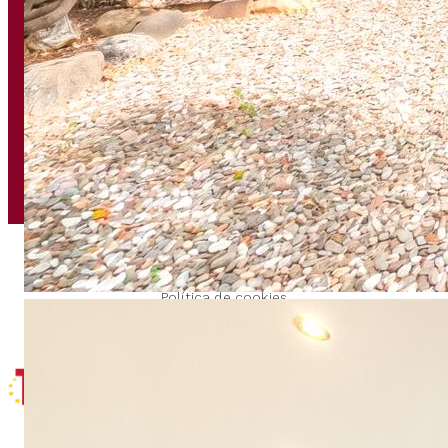
CONTACTO
HORARIO ATENCIÓN
Passeig Marítim, 182
De lunes a viernes
08860 Castelldefels (BCN)
Mañanas de 09.00h a 14.00h
936 65 80 83
Tardes de 16.00h a 20.00h
info@fincasbellamar.com
Política de privacidad
Aviso legal
Política de cookies
Diseño web & marketing digital con
por Mediafels