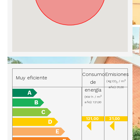
Consumo
Emisiones
Muy eficiente
2
de
(Kg CO
/ m
2
año): 31,00
energía
A
2
(KW h / m
B
año): 121,00
C
121,00
31,00
D
E