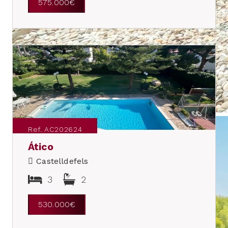
575.000€
Ref. AC202624
Ático
Castelldefels
3
2
530.000€