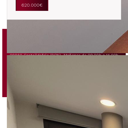
620.000€
CONTACTO
HORARIO ATENCIÓN
Passeig Marítim, 182
De lunes a viernes
08860 Castelldefels (BCN)
Mañanas de 09.00h a 14.00h
936 65 80 83
Tardes de 16.00h a 20.00h
info@fincasbellamar.com
Política de privacidad
Aviso legal
Política de cookies
Diseño web & marketing digital con
por Mediafels