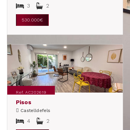
3
2
530.000€
Ref. AC202619
Pisos
Castelldefels
4
2