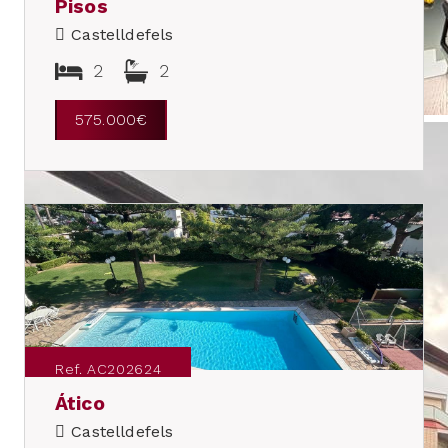
Pisos
Castelldefels
2
2
575.000€
Ref. AC202624
Ático
Castelldefels