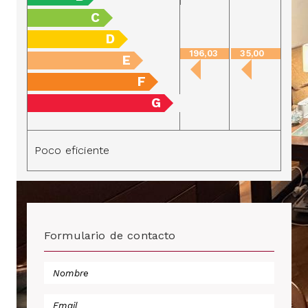
C
D
196,03
35,00
E
F
G
Poco eficiente
Formulario de contacto