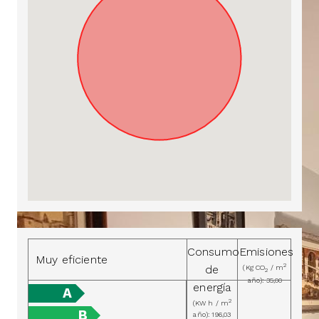
Consumo
Emisiones
Muy eficiente
2
de
(Kg CO
/ m
2
año): 35,00
energía
A
2
(KW h / m
B
año): 196,03