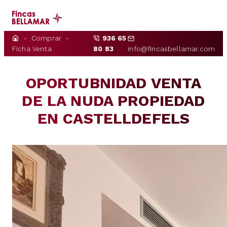
Comprar
936 65
INICIO
Ficha Venta
80 83
info@fincasbellamar.com
NOSOTROS
OPORTUBNIDAD VENTA
COMPRAR
DE LA NUDA PROPIEDAD
ALQUILAR
EN CASTELLDEFELS
PROPIETARIOS
CONTACTO
NOTICIAS
ES