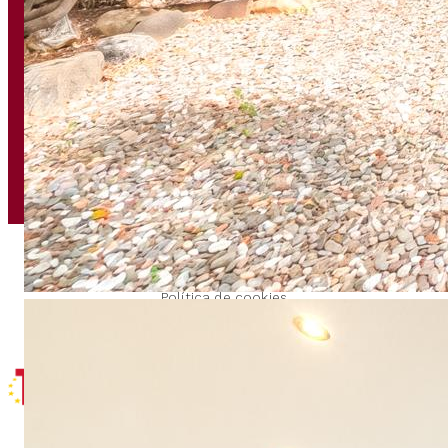
CONTACTO
HORARIO ATENCIÓN
Passeig Marítim, 182
De lunes a viernes
08860 Castelldefels (BCN)
Mañanas de 09.00h a 14.00h
936 65 80 83
Tardes de 16.00h a 20.00h
info@fincasbellamar.com
Política de privacidad
Aviso legal
Política de cookies
Diseño web & marketing digital con
por Mediafels