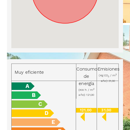
Consumo
Emisiones
Muy eficiente
2
de
(Kg CO
/ m
2
año): 31,00
energía
A
2
(KW h / m
B
año): 121,00
C
121,00
31,00
D
E