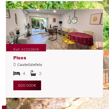
Ref. AC202619
Pisos
Castelldefels
4
2
620.000€