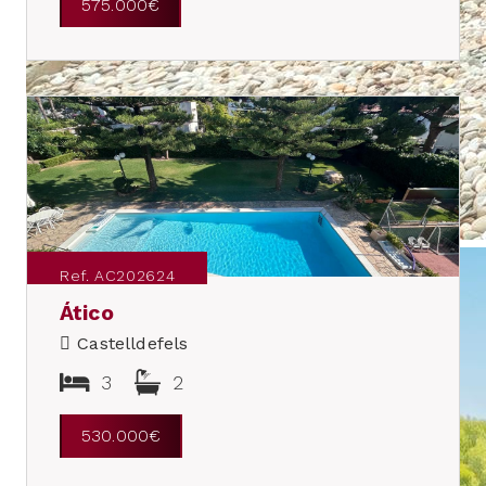
575.000€
Ref. AC202624
Ático
Castelldefels
3
2
530.000€