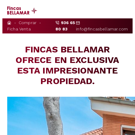
Comprar
936 65
INICIO
Ficha Venta
80 83
info@fincasbellamar.com
NOSOTROS
FINCAS BELLAMAR
COMPRAR
OFRECE EN EXCLUSIVA
ALQUILAR
ESTA IMPRESIONANTE
PROPIEDAD.
PROPIETARIOS
CONTACTO
NOTICIAS
ES